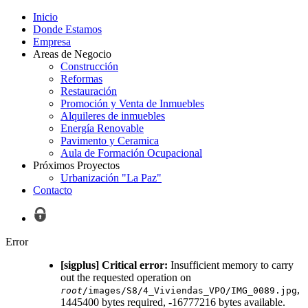
Inicio
Donde Estamos
Empresa
Areas de Negocio
Construcción
Reformas
Restauración
Promoción y Venta de Inmuebles
Alquileres de inmuebles
Energía Renovable
Pavimento y Ceramica
Aula de Formación Ocupacional
Próximos Proyectos
Urbanización "La Paz"
Contacto
Error
[sigplus] Critical error:
Insufficient memory to carry
out the requested operation on
,
root
/images/S8/4_Viviendas_VPO/IMG_0089.jpg
1445400 bytes required, -16777216 bytes available.