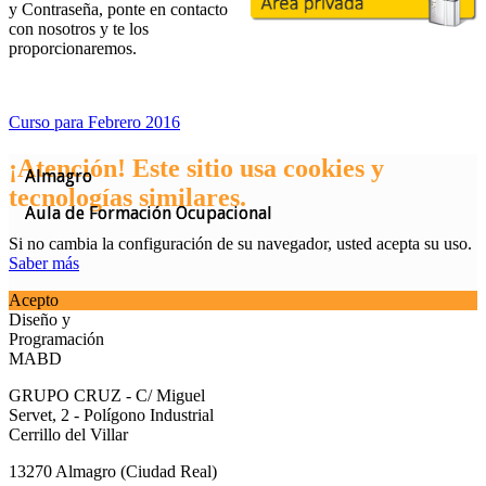
y Contraseña, ponte en contacto
con nosotros y te los
proporcionaremos.
Curso para Febrero 2016
¡Atención! Este sitio usa cookies y
Almagro
Almagro
tecnologías similares.
Aula de Formación Ocupacional
Aula de Formación Ocupacional
Si no cambia la configuración de su navegador, usted acepta su uso.
Saber más
Acepto
Diseño y
Programación
MABD
GRUPO CRUZ - C/ Miguel
Servet, 2 - Polígono Industrial
Cerrillo del Villar
13270 Almagro (Ciudad Real)