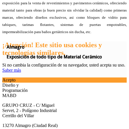
exposición para la venta de revestimientos y pavimentos cerámicos, ofreciendo
material tanto para obras (a buen precio sin olvidar la calidad) como primeras
marcas, ofreciendo diseños exclusivos, asi como bloques de vidrio para
tabiques, tarimas flotantes, sistemas de puertas empotrables,
impermeabilización para baños geriátricos sin ducha, etc.
¡Atención! Este sitio usa cookies y
Almagro
Almagro
Almagro
Almagro
Almagro
Almagro
Almagro
tecnologías similares.
Exposición de todo tipo de Material Cerámico
Exposición de todo tipo de Material Cerámico
Exposición de todo tipo de Material Cerámico
Exposición de todo tipo de Material Cerámico
Exposición de todo tipo de Material Cerámico
Exposición de todo tipo de Material Cerámico
Exposición de todo tipo de Material Cerámico
Si no cambia la configuración de su navegador, usted acepta su uso.
Saber más
Acepto
Diseño y
Programación
MABD
GRUPO CRUZ - C/ Miguel
Servet, 2 - Polígono Industrial
Cerrillo del Villar
13270 Almagro (Ciudad Real)