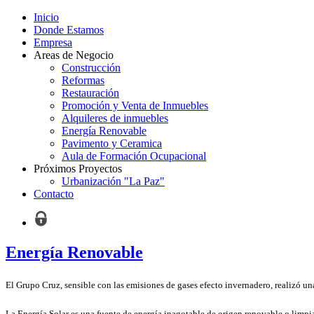
Inicio
Donde Estamos
Empresa
Areas de Negocio
Construcción
Reformas
Restauración
Promoción y Venta de Inmuebles
Alquileres de inmuebles
Energía Renovable
Pavimento y Ceramica
Aula de Formación Ocupacional
Próximos Proyectos
Urbanización "La Paz"
Contacto
Energía Renovable
El Grupo Cruz, sensible con las emisiones de gases efecto invernadero, realizó un
La Energía Solar es una fuente de energía inagotable de origen renovable o limpi