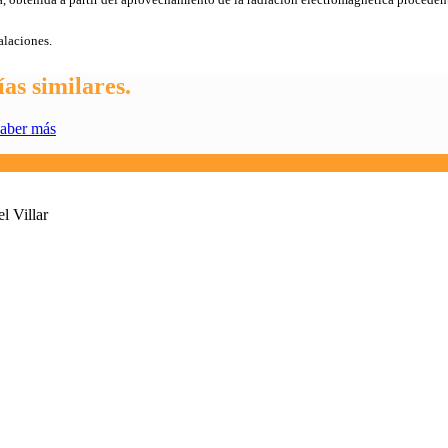
alaciones.
ías similares.
aber más
l Villar