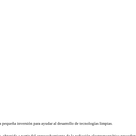
a pequeña inversión para ayudar al desarrollo de tecnologías limpias.
a, obtenida a partir del aprovechamiento de la radiación electromagnética proceden