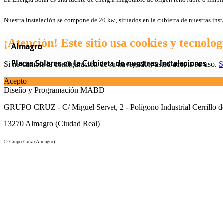
Nuestra instalación se compone de 20 kw., situados en la cubierta de nuestras inst
¡Atención! Este sitio usa cookies y tecnolog
Almagro
Almagro
Almagro
Almagro
Placas Solares en la Cubierta de nuestras Instalaciones
Placas Solares en la Cubierta de nuestras Instalaciones
Placas Solares en la Cubierta de nuestras Instalaciones
Placas Solares en la Cubierta de nuestras Instalaciones
Si no cambia la configuración de su navegador, usted acepta su uso.
S
Acepto
Diseño y Programación MABD
GRUPO CRUZ - C/ Miguel Servet, 2 - Polígono Industrial Cerrillo de
13270 Almagro (Ciudad Real)
© Grupo Cruz (Almagro)